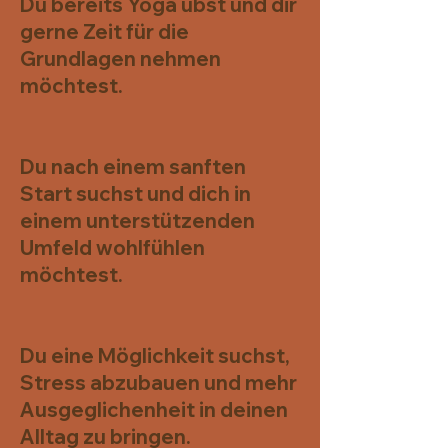
Du bereits Yoga übst und dir
gerne Zeit für die
Grundlagen nehmen
möchtest.
Du nach einem sanften
Start suchst und dich in
einem unterstützenden
Umfeld wohlfühlen
möchtest.
Du eine Möglichkeit suchst,
Stress abzubauen und mehr
Ausgeglichenheit in deinen
Alltag zu bringen.