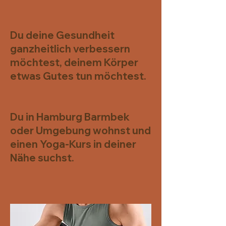
Du deine Gesundheit
ganzheitlich verbessern
möchtest, deinem Körper
etwas Gutes tun möchtest.
Du in Hamburg Barmbek
oder Umgebung wohnst und
einen Yoga-Kurs in deiner
Nähe suchst.