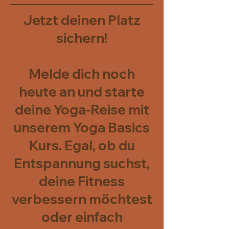
Jetzt deinen Platz
sichern!
Melde dich noch
heute an und starte
deine Yoga-Reise mit
unserem Yoga Basics
Kurs. Egal, ob du
Entspannung suchst,
deine Fitness
verbessern möchtest
oder einfach