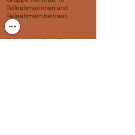
Teilnehmerinnen und
Teilnehmern betreut.
Kein verstaubtes Yoga:
Vergiss alte Klischees – bei
mir erwartet dich kein
altmodischer oder starrer
Unterricht! Der Kurs ist
lebendig, modern und mit
viel Leichtigkeit gestaltet.
Hier geht es darum, Spaß an
der Bewegung zu finden und
Yoga ganz entspannt zu
entdecken.