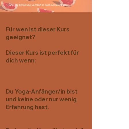
* Höhe der Erstattung varriiert je nach Krankenkasse
Für wen ist dieser Kurs
geeignet?
Dieser Kurs ist perfekt für
dich wenn:
Du Yoga-Anfänger/in bist
und keine oder nur wenig
Erfahrung hast.