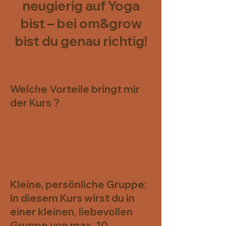
neugierig auf Yoga
bist – bei om&grow
bist du genau richtig!
Welche Vorteile bringt mir
der Kurs ?
Kleine, persönliche Gruppe:
In diesem Kurs wirst du in
einer kleinen, liebevollen
Gruppe von max. 10