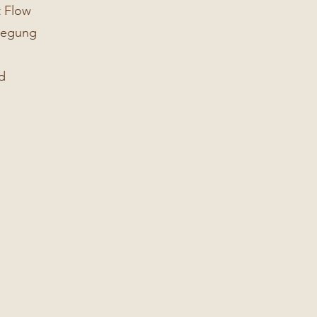
t Flow
ewegung
nd