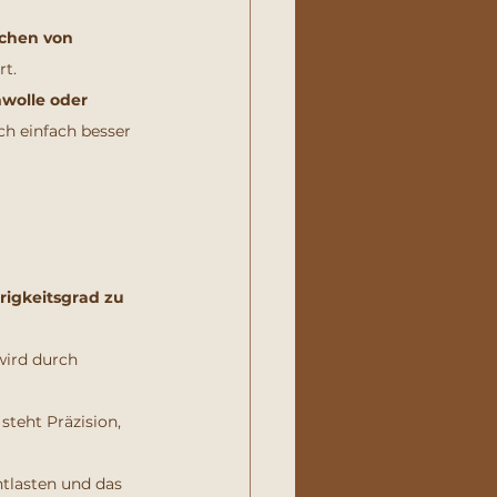
ichen von 
rt.
wolle oder 
ch einfach besser 
igkeitsgrad zu 
 wird durch 
steht Präzision, 
ntlasten und das 