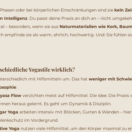
 Phasen oder bei körperlichen Einschränkungen sind sie 
kein Ze
 Intelligenz
. Du passt deine Praxis an dich an – nicht umgekeh
ttel – besonders, wenn sie aus 
Naturmaterialien wie Kork, Baum
ch empfinde sie als warm, ehrlich, hochwertig. Und: Sie fühlen si
chiedliche Yogastile wirklich?
terschiedlich mit Hilfsmitteln um. Das hat 
weniger mit Schwier
losophie
:
yasa Flow
 verzichten meist auf Hilfsmittel. Die Idee: Die Praxis
nnen heraus gelernt. Es geht um Dynamik & Disziplin.
gar Yoga
 arbeiten intensiv mit Blöcken, Gurten & Wänden – hier 
lenkschutz im Vordergrund.
tive Yoga
 nutzen viele Hilfsmittel, um den Körper maximal zu e