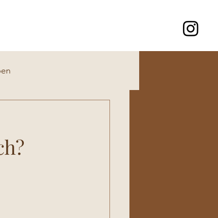
ben
ch?