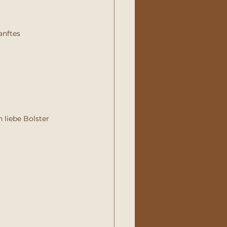
anftes 
h liebe Bolster 