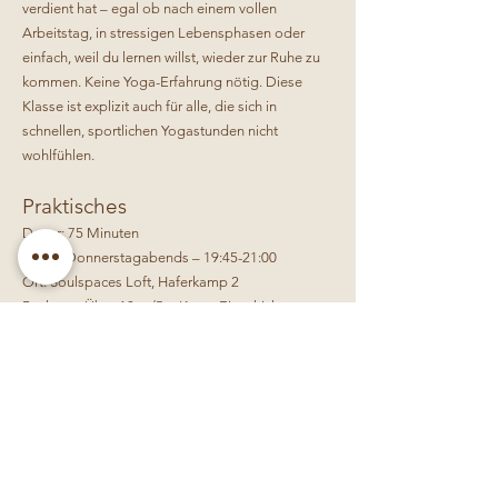
verdient hat – egal ob nach einem vollen
Arbeitstag, in stressigen Lebensphasen oder
einfach, weil du lernen willst, wieder zur Ruhe zu
kommen. Keine Yoga-Erfahrung nötig. Diese
Klasse ist explizit auch für alle, die sich in
schnellen, sportlichen Yogastunden nicht
wohlfühlen.
Praktisches
Dauer: 75 Minuten
Wann: Donnerstagabends – 19:45-21:00
Ort: Soulspaces Loft, Haferkamp 2
Buchung: Über 10er-/5er-Karte, Einzelticket,
Wellpass oder Urban Sports Club
Du suchst auch mal die kraftvolle Seite?
Platz auf der Matte
Entdecke
Spirit Flow
für die Tage, an denen du